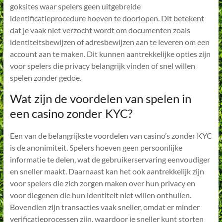
goksites waar spelers geen uitgebreide
identificatieprocedure hoeven te doorlopen. Dit betekent
dat je vaak niet verzocht wordt om documenten zoals
identiteitsbewijzen of adresbewijzen aan te leveren om een
account aan te maken. Dit kunnen aantrekkelijke opties zijn
voor spelers die privacy belangrijk vinden of snel willen
spelen zonder gedoe.
Wat zijn de voordelen van spelen in
een casino zonder KYC?
Een van de belangrijkste voordelen van casino’s zonder KYC
is de anonimiteit. Spelers hoeven geen persoonlijke
informatie te delen, wat de gebruikerservaring eenvoudiger
en sneller maakt. Daarnaast kan het ook aantrekkelijk zijn
voor spelers die zich zorgen maken over hun privacy en
voor diegenen die hun identiteit niet willen onthullen.
Bovendien zijn transacties vaak sneller, omdat er minder
verificatieprocessen zijn, waardoor je sneller kunt storten