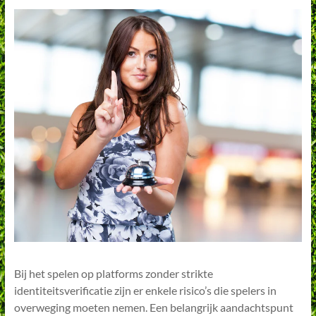
Bij het spelen op platforms zonder strikte
identiteitsverificatie zijn er enkele risico’s die spelers in
overweging moeten nemen. Een belangrijk aandachtspunt