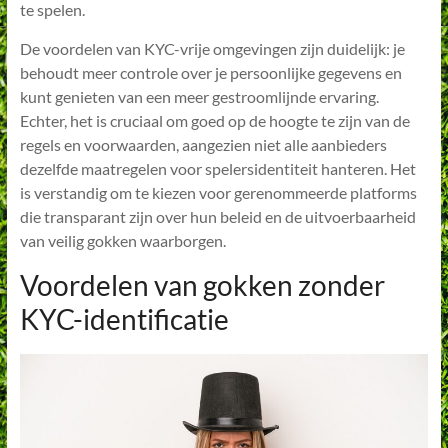
te spelen.
De voordelen van KYC-vrije omgevingen zijn duidelijk: je
behoudt meer controle over je persoonlijke gegevens en
kunt genieten van een meer gestroomlijnde ervaring.
Echter, het is cruciaal om goed op de hoogte te zijn van de
regels en voorwaarden, aangezien niet alle aanbieders
dezelfde maatregelen voor spelersidentiteit hanteren. Het
is verstandig om te kiezen voor gerenommeerde platforms
die transparant zijn over hun beleid en de uitvoerbaarheid
van veilig gokken waarborgen.
Voordelen van gokken zonder
KYC-identificatie