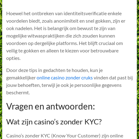
Hoewel het ontbreken van identiteitsverificatie enkele
voordelen biedt, zoals anonimiteit en snel gokken, zijn er
ook nadelen. Het is belangrijk om bewust te zijn van
mogelijke witwaspraktijken die zich zouden kunnen
voordoen op dergelijke platforms. Het blijft cruciaal om
veilig te gokken en alleen te kiezen voor betrouwbare
opties.
Door deze tips in gedachten te houden, kun je
gemakkelijker
online casino zonder cruks
vinden dat past bij
jouw behoeften, terwijl je ook je persoonlijke gegevens
beschermt.
Vragen en antwoorden:
Wat zijn casino’s zonder KYC?
Casino’s zonder KYC (Know Your Customer) zijn online