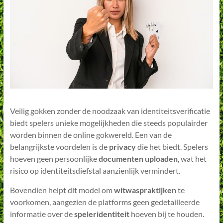
Veilig gokken zonder de noodzaak van identiteitsverificatie
biedt spelers unieke mogelijkheden die steeds populairder
worden binnen de online gokwereld. Een van de
belangrijkste voordelen is de
privacy
die het biedt. Spelers
hoeven geen persoonlijke
documenten uploaden
, wat het
risico op identiteitsdiefstal aanzienlijk vermindert.
Bovendien helpt dit model om
witwaspraktijken
te
voorkomen, aangezien de platforms geen gedetailleerde
informatie over de
speleridentiteit
hoeven bij te houden.