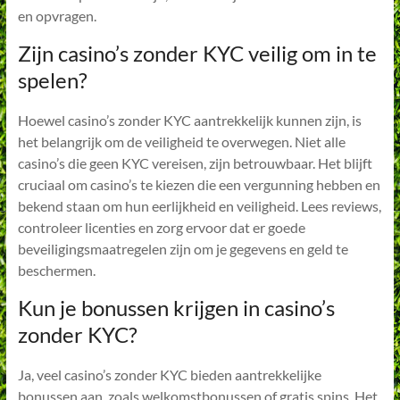
en opvragen.
Zijn casino’s zonder KYC veilig om in te
spelen?
Hoewel casino’s zonder KYC aantrekkelijk kunnen zijn, is
het belangrijk om de veiligheid te overwegen. Niet alle
casino’s die geen KYC vereisen, zijn betrouwbaar. Het blijft
cruciaal om casino’s te kiezen die een vergunning hebben en
bekend staan om hun eerlijkheid en veiligheid. Lees reviews,
controleer licenties en zorg ervoor dat er goede
beveiligingsmaatregelen zijn om je gegevens en geld te
beschermen.
Kun je bonussen krijgen in casino’s
zonder KYC?
Ja, veel casino’s zonder KYC bieden aantrekkelijke
bonussen aan, zoals welkomstbonussen of gratis spins. Het