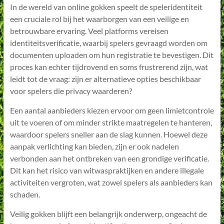
In de wereld van online gokken speelt de speleridentiteit
een cruciale rol bij het waarborgen van een veilige en
betrouwbare ervaring. Veel platforms vereisen
identiteitsverificatie, waarbij spelers gevraagd worden om
documenten uploaden om hun registratie te bevestigen. Dit
proces kan echter tijdrovend en soms frustrerend zijn, wat
leidt tot de vraag: zijn er alternatieve opties beschikbaar
voor spelers die privacy waarderen?
Een aantal aanbieders kiezen ervoor om geen limietcontrole
uit te voeren of om minder strikte maatregelen te hanteren,
waardoor spelers sneller aan de slag kunnen. Hoewel deze
aanpak verlichting kan bieden, zijn er ook nadelen
verbonden aan het ontbreken van een grondige verificatie.
Dit kan het risico van witwaspraktijken en andere illegale
activiteiten vergroten, wat zowel spelers als aanbieders kan
schaden.
Veilig gokken blijft een belangrijk onderwerp, ongeacht de